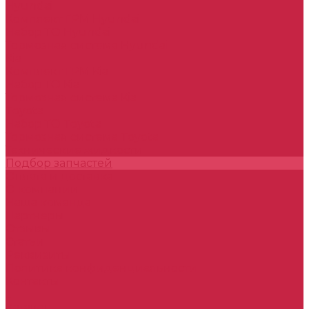
Hyundai
Комплект ГРМ Hyundai
Набор ТО Hyundai
Тормозная система Hyundai
Kia
Комплект ГРМ Kia
Набор ТО Kia
Тормозная система Kia
Toyota
Набор ТО Toyota
Тормозная система Toyota
Технические жидкости
Подбор запчастей
Оплата и доставка
О компании
Наша команда
Партнеры
Отзывы
Статьи
Реквизиты
Политика конфиденциальности
Контакты
...
Каталог