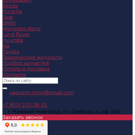
Volkswagen
Skoda
Porsche
Seat
BMW
Mercedes-Benz
Land Rover
Hyundai
Kia
Toyota
Технические жидкости
Подбор запчастей
Оплата и доставка
Контакты
vagparts.nnov@gmail.com
+7 (831) 233-38-33
г. Нижний Новгород, пл. Свободы, 6, оф. 006
Заказать звонок