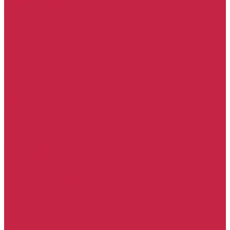
Набор ТО Mercedes-Benz
Тормозная система Mercedes-Benz
Land Rover
Набор ТО Land Rover
Тормозная система Land Rover
Hyundai
Комплект ГРМ Hyundai
Набор ТО Hyundai
Тормозная система Hyundai
Kia
Комплект ГРМ Kia
Набор ТО Kia
Тормозная система Kia
Toyota
Набор ТО Toyota
Тормозная система Toyota
Технические жидкости
Подбор запчастей
Оплата и доставка
О компании
Наша команда
Партнеры
Отзывы
Статьи