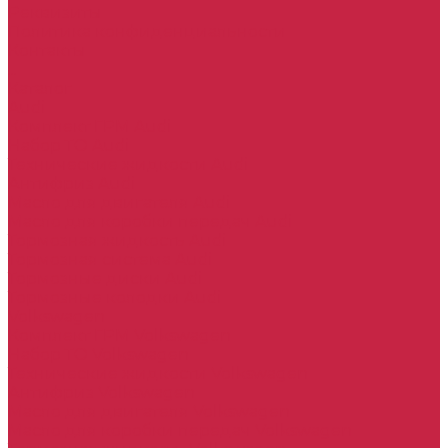
Реквизиты
Политика конфиденциальности
Контакты
...
Каталог
Audi
Комплект ГРМ Audi
Набор ТО Audi
Технические жидкости Audi
Антифриз Audi
Масло для двигателя Audi
Масло для коробки передач Audi
Тормозная жидкость Audi
Тормозная система Audi
Тормозные диски Audi
Тормозные колодки Audi
Volkswagen
Комплект ГРМ Volkswagen
Набор ТО Volkswagen
Технические жидкости Volkswagen
Антифриз Volkswagen
Масло для двигателя Volkswagen
Масло для коробки передач Volkswagen