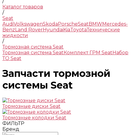
/
Каталог товаров
/
Seat
Audi
Volkswagen
Skoda
Porsche
Seat
BMW
Mercedes-
Benz
Land Rover
Hyundai
Kia
Toyota
Технические
жидкости
/
Тормозная система Seat
Тормозная система Seat
Комплект ГРМ Seat
Набор
ТО Seat
Запчасти тормозной
системы Seat
Тормозные диски Seat
Тормозные колодки Seat
ФИЛЬТР
Бренд