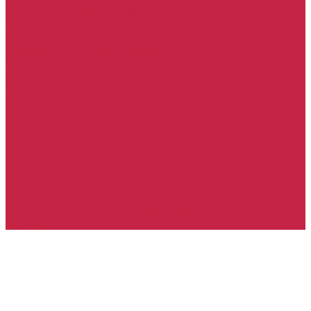
Тормозные колодки Kia
Toyota
Набор ТО Toyota
Тормозная система Toyota
Тормозные диски Toyota
Тормозные колодки Toyota
Технические жидкости
Подбор запчастей
Оплата и доставка
О компании
Наша команда
Партнеры
Отзывы
Статьи
Реквизиты
Политика конфиденциальности
Контакты