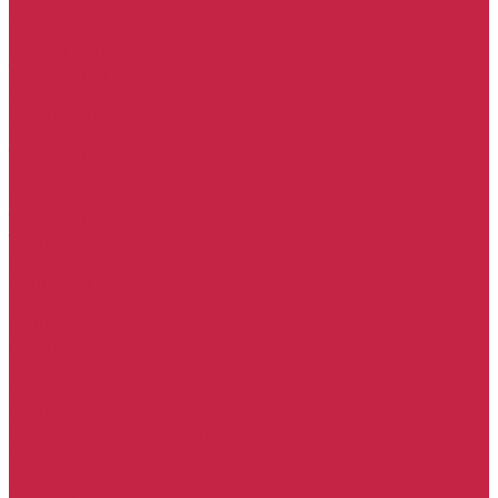
Hyundai
Комплект ГРМ Hyundai
Набор ТО Hyundai
Тормозная система Hyundai
Kia
Комплект ГРМ Kia
Набор ТО Kia
Тормозная система Kia
Toyota
Набор ТО Toyota
Тормозная система Toyota
Технические жидкости
Подбор запчастей
Оплата и доставка
О компании
Наша команда
Партнеры
Отзывы
Статьи
Реквизиты
Политика конфиденциальности
Контакты
...
Каталог