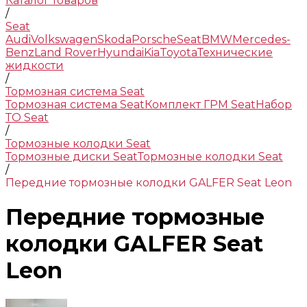
Каталог товаров
/
Seat
Audi
Volkswagen
Skoda
Porsche
Seat
BMW
Mercedes-
Benz
Land Rover
Hyundai
Kia
Toyota
Технические
жидкости
/
Тормозная система Seat
Тормозная система Seat
Комплект ГРМ Seat
Набор
ТО Seat
/
Тормозные колодки Seat
Тормозные диски Seat
Тормозные колодки Seat
/
Передние тормозные колодки GALFER Seat Leon
Передние тормозные
колодки GALFER Seat
Leon