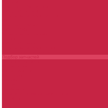
Hyundai
Комплект ГРМ Hyundai
Набор ТО Hyundai
Тормозная система Hyundai
Kia
Комплект ГРМ Kia
Набор ТО Kia
Тормозная система Kia
Toyota
Набор ТО Toyota
Тормозная система Toyota
Технические жидкости
Подбор запчастей
Оплата и доставка
О компании
Наша команда
Партнеры
Отзывы
Статьи
Реквизиты
Политика конфиденциальности
Контакты
...
Каталог