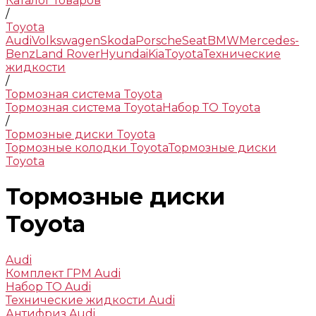
Каталог товаров
/
Toyota
Audi
Volkswagen
Skoda
Porsche
Seat
BMW
Mercedes-
Benz
Land Rover
Hyundai
Kia
Toyota
Технические
жидкости
/
Тормозная система Toyota
Тормозная система Toyota
Набор ТО Toyota
/
Тормозные диски Toyota
Тормозные колодки Toyota
Тормозные диски
Toyota
Тормозные диски
Toyota
Audi
Комплект ГРМ Audi
Набор ТО Audi
Технические жидкости Audi
Антифриз Audi