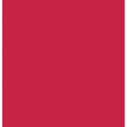
Hyundai
Комплект ГРМ Hyundai
Набор ТО Hyundai
Тормозная система Hyundai
Kia
Комплект ГРМ Kia
Набор ТО Kia
Тормозная система Kia
Toyota
Набор ТО Toyota
Тормозная система Toyota
Технические жидкости
Подбор запчастей
Оплата и доставка
О компании
Наша команда
Партнеры
Отзывы
Статьи
Реквизиты
Политика конфиденциальности
Контакты
...
Каталог