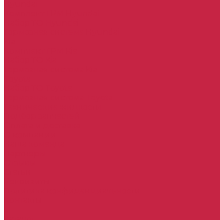
Hyundai
Комплект ГРМ Hyundai
Набор ТО Hyundai
Тормозная система Hyundai
Kia
Комплект ГРМ Kia
Набор ТО Kia
Тормозная система Kia
Toyota
Набор ТО Toyota
Тормозная система Toyota
Технические жидкости
Подбор запчастей
Оплата и доставка
О компании
Наша команда
Партнеры
Отзывы
Статьи
Реквизиты
Политика конфиденциальности
Контакты
...
Каталог