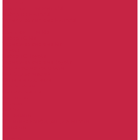
Hyundai
Комплект ГРМ Hyundai
Набор ТО Hyundai
Тормозная система Hyundai
Kia
Комплект ГРМ Kia
Набор ТО Kia
Тормозная система Kia
Toyota
Набор ТО Toyota
Тормозная система Toyota
Технические жидкости
Подбор запчастей
Оплата и доставка
О компании
Наша команда
Партнеры
Отзывы
Статьи
Реквизиты
Политика конфиденциальности
Контакты
...
Каталог