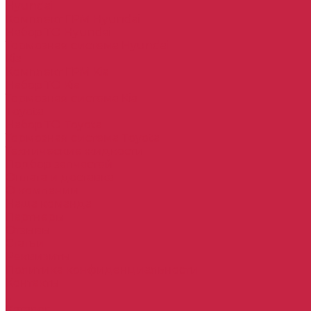
Hyundai
Комплект ГРМ Hyundai
Набор ТО Hyundai
Тормозная система Hyundai
Kia
Комплект ГРМ Kia
Набор ТО Kia
Тормозная система Kia
Toyota
Набор ТО Toyota
Тормозная система Toyota
Технические жидкости
Подбор запчастей
Оплата и доставка
О компании
Наша команда
Партнеры
Отзывы
Статьи
Реквизиты
Политика конфиденциальности
Контакты
...
Каталог