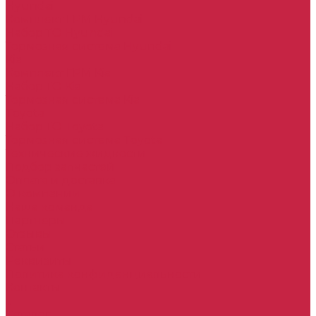
Hyundai
Комплект ГРМ Hyundai
Набор ТО Hyundai
Тормозная система Hyundai
Kia
Комплект ГРМ Kia
Набор ТО Kia
Тормозная система Kia
Toyota
Набор ТО Toyota
Тормозная система Toyota
Технические жидкости
Подбор запчастей
Оплата и доставка
О компании
Наша команда
Партнеры
Отзывы
Статьи
Реквизиты
Политика конфиденциальности
Контакты
...
Каталог