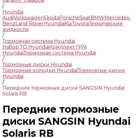
Каталог товаров
/
Hyundai
Audi
Volkswagen
Skoda
Porsche
Seat
BMW
Mercedes-
Benz
Land Rover
Hyundai
Kia
Toyota
Технические
жидкости
/
Тормозная система Hyundai
Набор ТО Hyundai
Комплект ГРМ
Hyundai
Тормозная система Hyundai
/
Тормозные диски Hyundai
Тормозные колодки Hyundai
Тормозные диски
Hyundai
/
Передние тормозные диски SANGSIN Hyundai
Solaris RB
Передние тормозные
диски SANGSIN Hyundai
Solaris RB