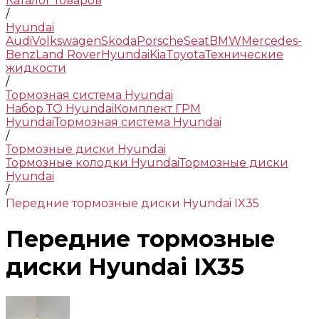
Каталог товаров
/
Hyundai
Audi
Volkswagen
Skoda
Porsche
Seat
BMW
Mercedes-
Benz
Land Rover
Hyundai
Kia
Toyota
Технические
жидкости
/
Тормозная система Hyundai
Набор ТО Hyundai
Комплект ГРМ
Hyundai
Тормозная система Hyundai
/
Тормозные диски Hyundai
Тормозные колодки Hyundai
Тормозные диски
Hyundai
/
Передние тормозные диски Hyundai IX35
Передние тормозные
диски Hyundai IX35