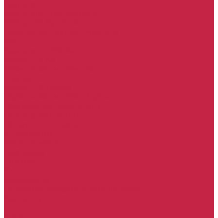
Hyundai
Комплект ГРМ Hyundai
Набор ТО Hyundai
Тормозная система Hyundai
Kia
Комплект ГРМ Kia
Набор ТО Kia
Тормозная система Kia
Toyota
Набор ТО Toyota
Тормозная система Toyota
Технические жидкости
Подбор запчастей
Оплата и доставка
О компании
Наша команда
Партнеры
Отзывы
Статьи
Реквизиты
Политика конфиденциальности
Контакты
...
Каталог